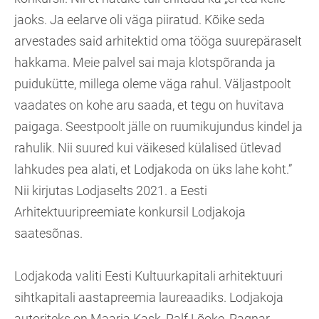
jaoks. Ja eelarve oli väga piiratud. Kõike seda
arvestades said arhitektid oma tööga suurepäraselt
hakkama. Meie palvel sai maja klotspõranda ja
puidukütte, millega oleme väga rahul. Väljastpoolt
vaadates on kohe aru saada, et tegu on huvitava
paigaga. Seestpoolt jälle on ruumikujundus kindel ja
rahulik. Nii suured kui väikesed külalised ütlevad
lahkudes pea alati, et Lodjakoda on üks lahe koht.”
Nii kirjutas Lodjaselts 2021. a Eesti
Arhitektuuripreemiate konkursil Lodjakoja
saatesõnas.
Lodjakoda valiti Eesti Kultuurkapitali arhitektuuri
sihtkapitali aastapreemia laureaadiks. Lodjakoja
autoriteks on Maarja Kask, Ralf Lõoke, Ragnar