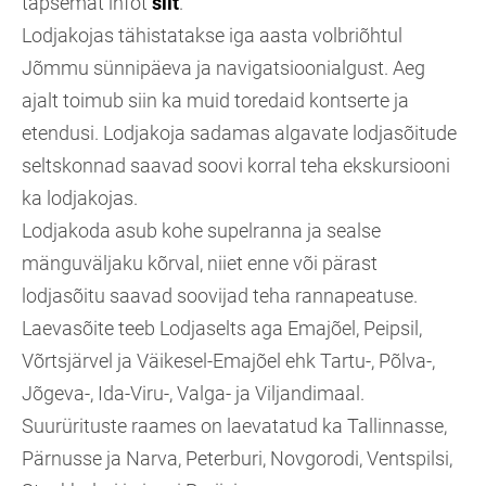
täpsemat infot
siit
.
Lodjakojas tähistatakse iga aasta volbriõhtul
Jõmmu sünnipäeva ja navigatsioonialgust. Aeg
ajalt toimub siin ka muid toredaid kontserte ja
etendusi. Lodjakoja sadamas algavate lodjasõitude
seltskonnad saavad soovi korral teha ekskursiooni
ka lodjakojas.
Lodjakoda asub kohe supelranna ja sealse
mänguväljaku kõrval, niiet enne või pärast
lodjasõitu saavad soovijad teha rannapeatuse.
Laevasõite teeb Lodjaselts aga Emajõel, Peipsil,
Võrtsjärvel ja Väikesel-Emajõel ehk Tartu-, Põlva-,
Jõgeva-, Ida-Viru-, Valga- ja Viljandimaal.
Suurürituste raames on laevatatud ka Tallinnasse,
Pärnusse ja Narva, Peterburi, Novgorodi, Ventspilsi,