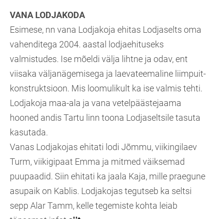
VANA LODJAKODA
Esimese, nn vana Lodjakoja ehitas Lodjaselts oma
vahenditega 2004. aastal lodjaehituseks
valmistudes. Ise mõeldi välja lihtne ja odav, ent
viisaka väljanägemisega ja laevateemaline liimpuit-
konstruktsioon. Mis loomulikult ka ise valmis tehti.
Lodjakoja maa-ala ja vana vetelpäästejaama
hooned andis Tartu linn toona Lodjaseltsile tasuta
kasutada.
Vanas Lodjakojas ehitati lodi Jõmmu, viikingilaev
Turm, viikigipaat Emma ja mitmed väiksemad
puupaadid. Siin ehitati ka jaala Kaja, mille praegune
asupaik on Kablis. Lodjakojas tegutseb ka seltsi
sepp Alar Tamm, kelle tegemiste kohta leiab