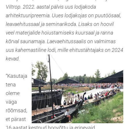
Viltrop. 2022. aastal pälvis uus lodjakoda
arhitektuuripreemia. Uues lodjakojas on puutöösaal,
leavaehitussaal ja seminarikoda. Lisaks on hoovil
veel materjalide hoiustamiseks kuursaal ja ranna
kõrval saunamaja. Laevaehitussaalis on valmimas
uus kahemastiline lodi, mille ehitustähtajaks on 2024
kevad.
“Kasutaja
tena
oleme
väga
rõõmsad,
et pärast
16 aastat kestnud hoovõttu ja erinevaid