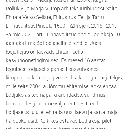
Põllukivi ja Marja Viltrop arhitektuuribüroost Salto.
Ehitaja Veiko Seliste, EhitustrustTellija Tartu
LinnavalitsusPindala 1500 m2Projekt 2016–2019,
valmis 2020Tartu Linnavalitsus andis Lodjakoja 10
aastaks Emajõe Lodjaseltsile rendile. Uues
lodjakojas on laevade ehitamiseks
kasvuhoonetingimused. Esimesed 16 aastat
tegutses Lodjaselts päriselt kasvuhoones -
liimpuidust kaarte ja pvc-tendist kattega Lodjatelgis,
mille selts 2004. a Jõmmu ehitamise jaoks ehitas.
Lodjakojas teemaparki arendades, sündmusi
korraldades ja ruume välja rentides teenib
Lodjaselts tulu, et ehitada uusi laevu ja katta maja
halduskulusid. Kõik kes ostavad Lodjakoja pileti,