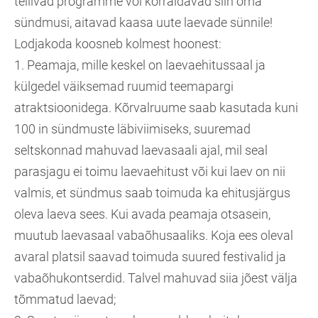
tellivad programme või korraldavad siin oma
sündmusi, aitavad kaasa uute laevade sünnile!
Lodjakoda koosneb kolmest hoonest:
1. Peamaja, mille keskel on laevaehitussaal ja
külgedel väiksemad ruumid teemapargi
atraktsioonidega. Kõrvalruume saab kasutada kuni
100 in sündmuste läbiviimiseks, suuremad
seltskonnad mahuvad laevasaali ajal, mil seal
parasjagu ei toimu laevaehitust või kui laev on nii
valmis, et sündmus saab toimuda ka ehitusjärgus
oleva laeva sees. Kui avada peamaja otsasein,
muutub laevasaal vabaõhusaaliks. Koja ees oleval
avaral platsil saavad toimuda suured festivalid ja
vabaõhukontserdid. Talvel mahuvad siia jõest välja
tõmmatud laevad;