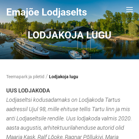
Emajõe Lodjaselts
LODJAKOJA LUGU
/
Teemapark ja piletid
Lodjakoja lugu
UUS LODJAKODA
Lodjaseltsi kodusadamaks on Lodjakoda Tartus
aadressil Ujul 98, mille ehituse tellis Tartu linn ja mis
anti Lodjaseltsile rendile. Uus lodjakoda valmis 2020.
aasta augustis, arhitektuurilahenduse autorid olid
Maarja Kask, Ralf Lõoke, Ragnar Põllukivi, Marja