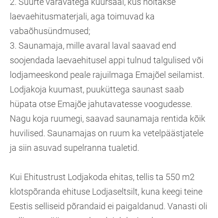
2. Suurte väravatega kuursaal, kus hoitakse
laevaehitusmaterjali, aga toimuvad ka
vabaõhusündmused;
3. Saunamaja, mille avaral laval saavad end
soojendada laevaehitusel appi tulnud talgulised või
lodjameeskond peale rajuilmaga Emajõel seilamist.
Lodjakoja kuumast, puuküttega saunast saab
hüpata otse Emajõe jahutavatesse voogudesse.
Nagu koja ruumegi, saavad saunamaja rentida kõik
huvilised. Saunamajas on ruum ka vetelpäästjatele
ja siin asuvad supelranna tualetid.
Kui Ehitustrust Lodjakoda ehitas, tellis ta 550 m2
klotspõranda ehituse Lodjaseltsilt, kuna keegi teine
Eestis selliseid põrandaid ei paigaldanud. Vanasti oli