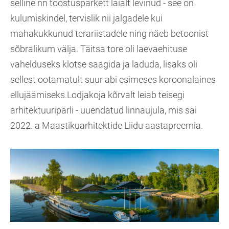
selline nn tööstusparkett laialt levinud - see on
kulumiskindel, tervislik nii jalgadele kui
mahakukkunud terariistadele ning näeb betoonist
sõbralikum välja. Täitsa tore oli laevaehituse
vahelduseks klotse saagida ja laduda, lisaks oli
sellest ootamatult suur abi esimeses koroonalaines
ellujäämiseks.Lodjakoja kõrvalt leiab teisegi
arhitektuuripärli - uuendatud linnaujula, mis sai
2022. a Maastikuarhitektide Liidu aastapreemia.