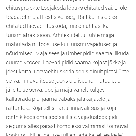
ehitusprojekte Lodjakoda lõpuks ehitatud sai. Ei ole
teada, et mujal Eestis või isegi Baltikumis oleks
ehitatud laevaehituskoda, mis on ühtlasi ka
turismiatraktsioon. Arhitektidel tuli ühte majja
mahutada nii tööstuse kui turismi vajadused ja
nõudmised. Maja sees ja ümber pidid saama liikuda
suured veosed. Laevad pidid saama kojast jõkke ja
jõest kotta. Laevaehituskoda sobis ainult platsi ühte
serva, linnavalitsuse jaoks olulised rannatualetid
jälle teise serva. Jõe ja maja vahelt kulgev
kallasrada pidi jääma vabaks jalakäijatele ja
ratturitele. Koja tellis Tartu linnavalitsus ja koja
rentnik koos oma spetsiifiliste vajadustega pidi
selguma alles pärast kompleksi valmimist toimuval
konkursil. Nii et natuke tuli ehitada ka „ei tea kelle“