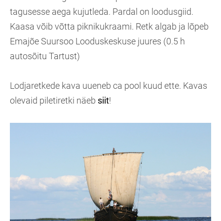
tagusesse aega kujutleda. Pardal on loodusgiid.
Kaasa võib võtta piknikukraami. Retk algab ja lõpeb
Emajõe Suursoo Looduskeskuse juures (0.5 h
autosõitu Tartust)
Lodjaretkede kava uueneb ca pool kuud ette. Kavas
olevaid piletiretki näeb
siit
!