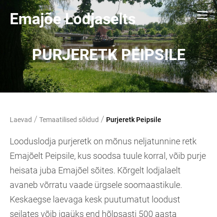
Emajõe Lodjaselts
PURJERETK PEIPSILE
/
/
Laevad
Temaatilised sõidud
Purjeretk Peipsile
Looduslodja purjeretk on mõnus neljatunnine retk
Emajõelt Peipsile, kus soodsa tuule korral, võib purje
heisata juba Emajõel sõites. Kõrgelt lodjalaelt
avaneb võrratu vaade ürgsele soomaastikule.
Keskaegse laevaga kesk puutumatut loodust
seilates võib igaüks end hõlpsasti 500 aasta