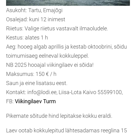
Asukoht: Tartu, Emajõgi
Osalejad: kuni 12 inimest
Riietus: Valige riietus vastavalt ilmaoludele.
Kestus: alates 1 h
Aeg: hooeg algab aprillis ja kestab oktoobrini, sõidu
toimumisaeg eelneval kokkuleppel.
NB 2025 hooajal viikingilaev ei sõida!
Maksumus: 150 € / h
Saun ja eine lisatasu eest.
Kontakt: info@lodi.ee, Liisa-Lota Kaivo 55599100,
FB:
Viikingilaev Turm
Pikemate sõitude hind lepitakse kokku eraldi.
Laev ootab kokkulepitud lähtesadamas reeglina 15