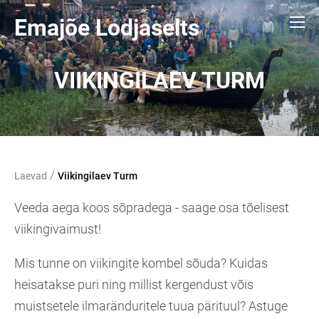
Emajõe Lodjaselts
VIIKINGILAEV TURM
/
Laevad
Viikingilaev Turm
Veeda aega koos sõpradega - saage osa tõelisest
viikingivaimust!
Mis tunne on viikingite kombel sõuda? Kuidas
heisatakse puri ning millist kergendust võis
muistsetele ilmaränduritele tuua pärituul? Astuge