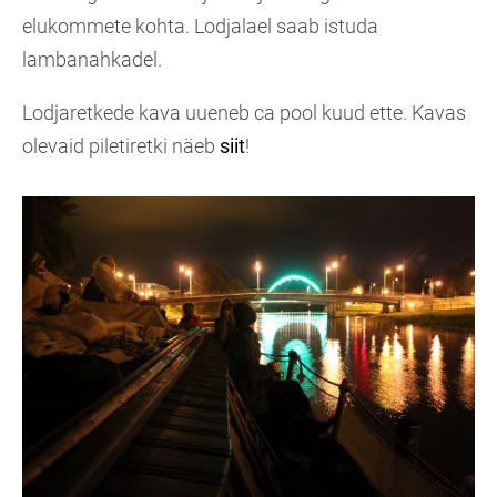
elukommete kohta. Lodjalael saab istuda
lambanahkadel.
Lodjaretkede kava uueneb ca pool kuud ette. Kavas
olevaid piletiretki näeb
siit
!