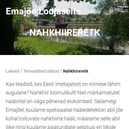
Emajõe Lodjaselts
NAHKHIIRERETK
/
/
Laevad
Temaatilised sõidud
Nahkhiireretk
Kas teadsid, kes Eesti imetajatest on inimese lähim
sugulane? Nahkhiir loomulikult! Neil märkamatutel
naabritel on väga põnevad elukombed. Seilamegi
Emajõel, kuulame spetsiaalse hääledetektori abil jõe
kohal toituvate nahkhiirte hääli, määrame selle abil
liike ning kuulame asjatundjate selgitusi eri liikide