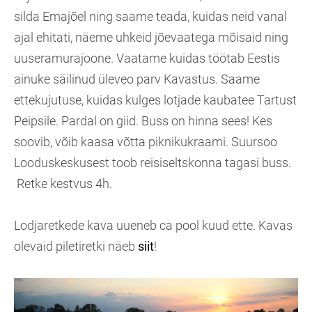
silda Emajõel ning saame teada, kuidas neid vanal
ajal ehitati, näeme uhkeid jõevaatega mõisaid ning
uuseramurajoone. Vaatame kuidas töötab Eestis
ainuke säilinud üleveo parv Kavastus. Saame
ettekujutuse, kuidas kulges lotjade kaubatee Tartust
Peipsile. Pardal on giid. Buss on hinna sees! Kes
soovib, võib kaasa võtta piknikukraami. Suursoo
Looduskeskusest toob reisiseltskonna tagasi buss.
Retke kestvus 4h.
Lodjaretkede kava uueneb ca pool kuud ette. Kavas
olevaid piletiretki näeb
siit
!