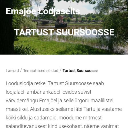
Emajõe Lodjaselts
TARTUST SUURSOOSSE
/
/
Laevad
Temaatilised sõidud
Tartust Suursoosse
Looduslodja retkel Tartust Suursoosse saab
lodjalael lambanahkadel lesides suvist
värvidemängu Emajõel ja selle ürgoru maalilistel
maastikel. Alustuseks seilame läbi Tartu ja vaatame
kõiki sildu ja sadamaid, möödume mitmest
sajanditevanusest kindlusekohast, näeme vanimat