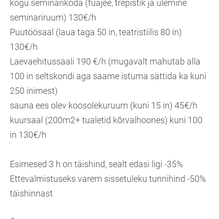
kogu seminarikoda (fuajee, trepistik ja ülemine
seminariruum) 130€/h
Puutöösaal (laua taga 50 in, teatristiilis 80 in)
130€/h
Laevaehitussaali 190 €/h (mugavalt mahutab alla
100 in seltskondi aga saame istuma sättida ka kuni
250 inimest)
sauna ees olev koosolekuruum (kuni 15 in) 45€/h
kuursaal (200m2+ tualetid kõrvalhoones) kuni 100
in 130€/h
Esimesed 3 h on täishind, sealt edasi ligi -35%
Ettevalmistuseks varem sissetuleku tunnihind -50%
täishinnast