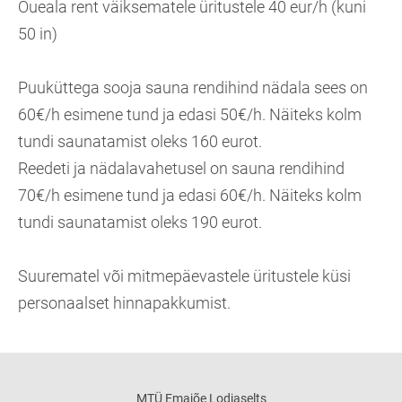
Õueala rent väiksematele üritustele 40 eur/h (kuni
50 in)
Puuküttega sooja sauna rendihind nädala sees on
60€/h esimene tund ja edasi 50€/h. Näiteks kolm
tundi saunatamist oleks 160 eurot.
Reedeti ja nädalavahetusel on sauna rendihind
70€/h esimene tund ja edasi 60€/h. Näiteks kolm
tundi saunatamist oleks 190 eurot.
Suurematel või mitmepäevastele üritustele küsi
personaalset hinnapakkumist.
MTÜ Emajõe Lodjaselts