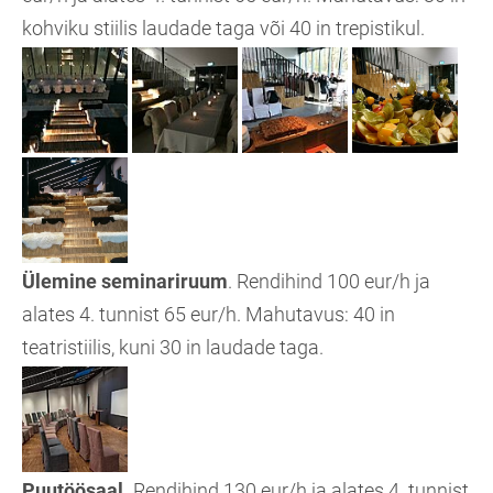
kohviku stiilis laudade taga või 40 in trepistikul.
Ülemine seminariruum
. Rendihind 100 eur/h ja
alates 4. tunnist 65 eur/h. Mahutavus: 40 in
teatristiilis, kuni 30 in laudade taga.
Puutöösaal.
Rendihind 130 eur/h ja alates 4. tunnist