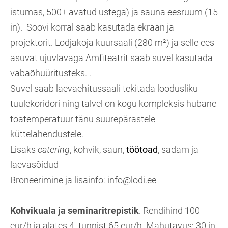
istumas, 500+ avatud ustega) ja sauna eesruum (15
in). Soovi korral saab kasutada ekraan ja
projektorit. Lodjakoja kuursaali (280 m²) ja selle ees
asuvat ujuvlavaga Amfiteatrit saab suvel kasutada
vabaõhuüritusteks. .
Suvel saab laevaehitussaali tekitada loodusliku
tuulekoridori ning talvel on kogu kompleksis hubane
toatemperatuur tänu suurepärastele
küttelahendustele.
Lisaks
catering
, kohvik, saun,
töötoad
, sadam ja
laevasõidud
Broneerimine ja lisainfo: info@lodi.ee
Kohvikuala ja seminaritrepistik
. Rendihind 100
eur/h ja alates 4. tunnist 65 eur/h. Mahutavus: 30 in