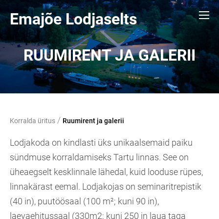
Emajõe Lodjaselts
RUUMIRENT JA GALERII
/
Korralda üritus
Ruumirent ja galerii
Lodjakoda on kindlasti üks unikaalsemaid paiku
sündmuse korraldamiseks Tartu linnas. See on
üheaegselt kesklinnale lähedal, kuid looduse rüpes,
linnakärast eemal. Lodjakojas on seminaritrepistik
(40 in), puutöösaal (100 m²; kuni 90 in),
laevaehitussaal (330m2; kuni 250 in laua taga