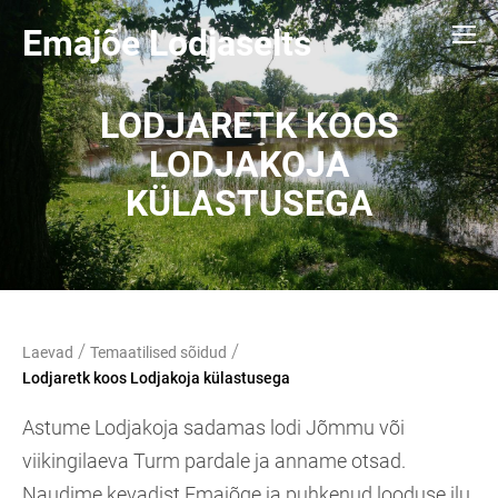
Emajõe Lodjaselts
LODJARETK KOOS
LODJAKOJA
KÜLASTUSEGA
/
/
Laevad
Temaatilised sõidud
Lodjaretk koos Lodjakoja külastusega
Astume Lodjakoja sadamas lodi Jõmmu või
viikingilaeva Turm pardale ja anname otsad.
Naudime kevadist Emajõge ja puhkenud looduse ilu.