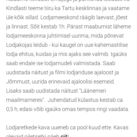
Kindlasti teeme tiiru ka Tartu kesklinnas ja vaatame
üle kõik sillad. Lodjameeskond räägib laevast, jõest
ja linnast. Sõit kestab 1h. Pärast maabumist läheme
lodjameeskonna juhtimisel uurima, mida põnevat
Lodjakojas leidub - kui kaugel on uue kahemastilise
lodja ehitus, kuidas ja mis ajaks see valmib. Igaüks
saab endale ise lodjamudeli valmistada. Saab
uudistada näitust ja filmi lodjanduse ajaloost ja
Jõmmust, uurida erinevaid ajaloolisi esemeid.
Lisaks saab uudistada näitust "Läänemeri
maailmameres". Juhendatud külastus kestab ca
0,5 h, edasi võib igaüks omas tempos ringi vaadata.
Lodjaretkede kava uueneb ca pool kuud ette. Kavas
olevaid piletiretki näeb
siit
!