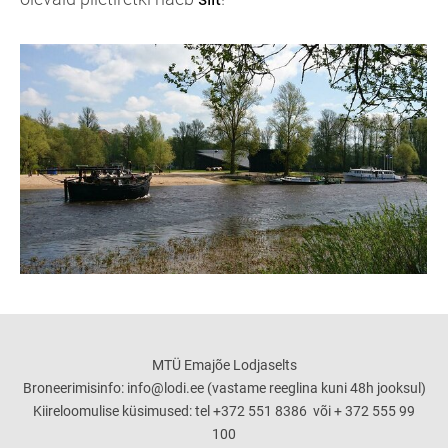
MTÜ Emajõe Lodjaselts
Broneerimisinfo: info@lodi.ee (vastame reeglina kuni 48h jooksul)
Kiireloomulise küsimused: tel +372 551 8386 või + 372 555 99
100