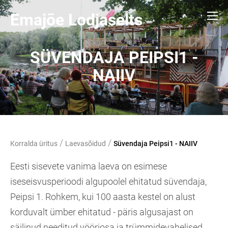
Emajõe Lodjaselts
SÜVENDAJA PEIPSI1 -
NAIIV
/
/
Korralda üritus
Laevasõidud
Süvendaja Peipsi1 - NAIIV
Eesti sisevete vanima laeva on esimese
iseseisvusperioodi algupoolel ehitatud süvendaja,
Peipsi 1. Rohkem, kui 100 aasta kestel on alust
korduvalt ümber ehitatud - päris algusajast on
säilinud needitud vööriosa ja trümmidevahelised