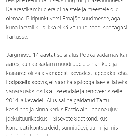
reisijate teenindamiseks ning tolliprotseduurideks.
Ka arestikambrid eraldi naistele ja meestele olid
olemas. Piiripunkt veeti Emajõe suudmesse, aga
kuna laevaliiklus ikka ei käivitunud, toodi see tagasi
Tartusse.
Järgmised 14 aastat seisi alus Ropka sadamas kai
ääres, kuniks sadam müüdi uuele omanikule ja
kaiääred oli vaja vanadest laevadest lagedaks teha.
Lodjaselts soovis, et väärika ajalooga laev ei läheks
vanarauaks, ostis aluse endale ja
renoveeris selle
2014. a kevadel. Alus sai paigaldatud Tartu
kesklinna ja sinna kerkis Eestis ainulaadne ujuv
jõekultuurikeskus - Sisevete Saatkond, kus
korraldati kontserdeid , sünnipäevi, pulmi ja mis