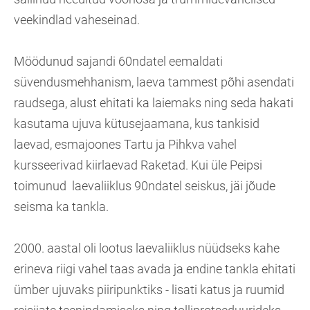
veekindlad vaheseinad.
Möödunud sajandi 60ndatel eemaldati
süvendusmehhanism, laeva tammest põhi asendati
raudsega, alust ehitati ka laiemaks ning seda hakati
kasutama ujuva kütusejaamana, kus tankisid
laevad, esmajoones Tartu ja Pihkva vahel
kursseerivad kiirlaevad Raketad. Kui üle Peipsi
toimunud laevaliiklus 90ndatel seiskus, jäi jõude
seisma ka tankla.
2000. aastal oli lootus laevaliiklus nüüdseks kahe
erineva riigi vahel taas avada ja endine tankla ehitati
ümber ujuvaks piiripunktiks - lisati katus ja ruumid