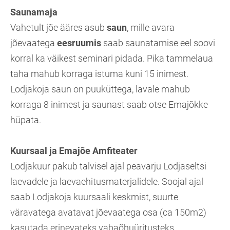
Saunamaja
Vahetult jõe ääres asub
saun
, mille avara
jõevaatega
eesruumis
saab saunatamise eel soovi
korral ka väikest seminari pidada. Pika tammelaua
taha mahub korraga istuma kuni 15 inimest.
Lodjakoja saun on puuküttega, lavale mahub
korraga 8 inimest ja saunast saab otse Emajõkke
hüpata.
Kuursaal ja Emajõe Amfiteater
Lodjakuur pakub talvisel ajal peavarju Lodjaseltsi
laevadele ja laevaehitusmaterjalidele. Soojal ajal
saab Lodjakoja kuursaali keskmist, suurte
väravatega avatavat jõevaatega osa (ca 150m2)
kasutada erinevateks vabaõhuüritusteks.