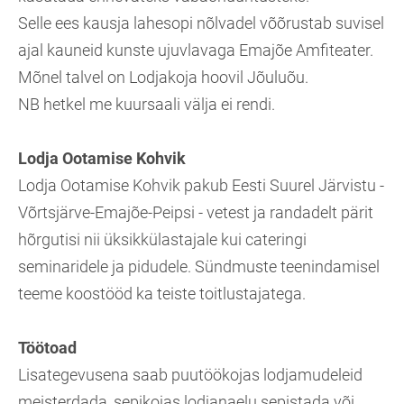
Selle ees kausja lahesopi nõlvadel võõrustab suvisel
ajal kauneid kunste ujuvlavaga Emajõe Amfiteater.
Mõnel talvel on Lodjakoja hoovil Jõuluõu.
NB hetkel me kuursaali välja ei rendi.
Lodja Ootamise Kohvik
Lodja Ootamise Kohvik pakub Eesti Suurel Järvistu -
Võrtsjärve-Emajõe-Peipsi - vetest ja randadelt pärit
hõrgutisi nii üksikkülastajale kui cateringi
seminaridele ja pidudele. Sündmuste teenindamisel
teeme koostööd ka teiste toitlustajatega.
Töötoad
Lisategevusena saab puutöökojas lodjamudeleid
meisterdada, sepikojas lodjanaelu sepistada või