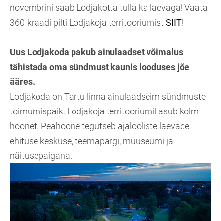
novembrini saab Lodjakotta tulla ka laevaga! Vaata
360-kraadi pilti Lodjakoja territooriumist
SIIT
!
Uus Lodjakoda pakub ainulaadset võimalus
tähistada oma sündmust kaunis looduses jõe
ääres.
Lodjakoda on Tartu linna ainulaadseim sündmuste
toimumispaik. Lodjakoja territooriumil asub kolm
hoonet. Peahoone tegutseb ajalooliste laevade
ehituse keskuse, teemapargi, muuseumi ja
näitusepaigana.