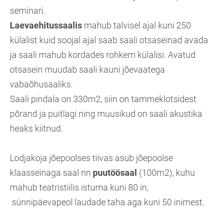
seminari.
Laevaehitussaalis
mahub talvisel ajal kuni 250
külalist kuid soojal ajal saab saali otsaseinad avada
ja saali mahub kordades rohkem külalisi. Avatud
otsasein muudab saali kauni jõevaatega
vabaõhusaaliks.
Saali pindala on 330m2, siin on tammeklotsidest
põrand ja puitlagi ning muusikud on saali akustika
heaks kiitnud.
Lodjakoja jõepoolses tiivas asub jõepoolse
klaasseinaga saal nn
puutöösaal
(100m2), kuhu
mahub teatristiilis istuma kuni 80 in,
sünnipäevapeol laudade taha aga kuni 50 inimest.