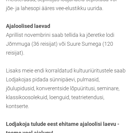
jõe- ja lahesopi ääres vee-elustikku uurida.
Ajaloolised laevad
Aprillist novembrini saab tellida ka jõeretke lodi
Jõmmuga (36 reisijat) või Suure Sumega (120
reisijat).
Lisaks meie endi korraldatud kultuuriüritustele saab
Lodjakojas pidada sünnipäevi, pulmasid,
jõulupidusid, konverentside lõpuüritusi, seminare,
klassikoosolekuid, loenguid, teatrietendusi,
kontserte.
Lodjakoja tulude eest ehitame ajaloolisi laevu -
teeme veel ajalugu!