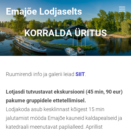
Emajõe Lodjaselts
KORRALDA ÜRITUS
Ruumirendi info ja galerii leiad
SIIT
.
Lotjasdi tutvustavat ekskursiooni (45 min, 90 eur)
pakume gruppidele ettetellimisel.
Lodjakoda asub kesklinnast kõigest 15 min
jalutamist mööda Emajõe kauneid kaldapealseid ja
katedraali meenutavat paplialleed. Aprillist