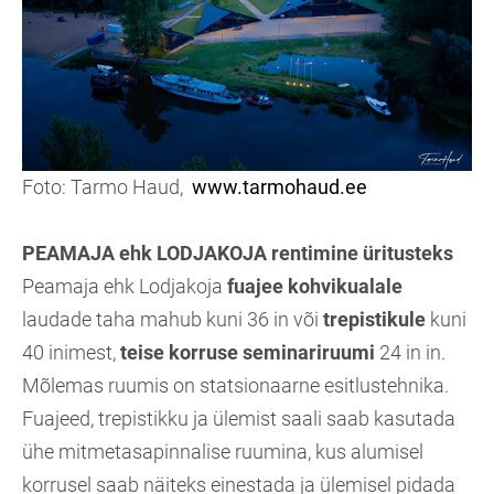
Foto: Tarmo Haud,
www.tarmohaud.ee
PEAMAJA ehk LODJAKOJA rentimine üritusteks
Peamaja ehk Lodjakoja
fuajee kohvikualale
laudade taha mahub kuni 36 in või
trepistikule
kuni
40 inimest,
teise korruse seminariruumi
24 in in.
Mõlemas ruumis on statsionaarne esitlustehnika.
Fuajeed, trepistikku ja ülemist saali saab kasutada
ühe mitmetasapinnalise ruumina, kus alumisel
korrusel saab näiteks einestada ja ülemisel pidada