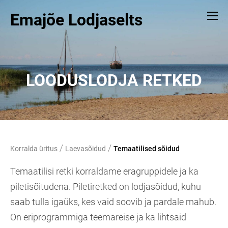
Emajõe Lodjaselts
LOODUSLODJA RETKED
/
/
Korralda üritus
Laevasõidud
Temaatilised sõidud
Temaatilisi retki korraldame eragruppidele ja ka
piletisõitudena. Piletiretked on lodjasõidud, kuhu
saab tulla igaüks, kes vaid soovib ja pardale mahub.
On eriprogrammiga teemareise ja ka lihtsaid