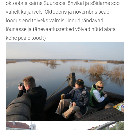
oktoobris käime Suursoos jõhvikal ja sõidame soo
vahelt ka järvele. Oktoobris ja novembris seab
loodus end talveks valmis, linnud rändavad
lõunasse ja tähevaatlusretked võivad nüüd alata
kohe peale tööd :)