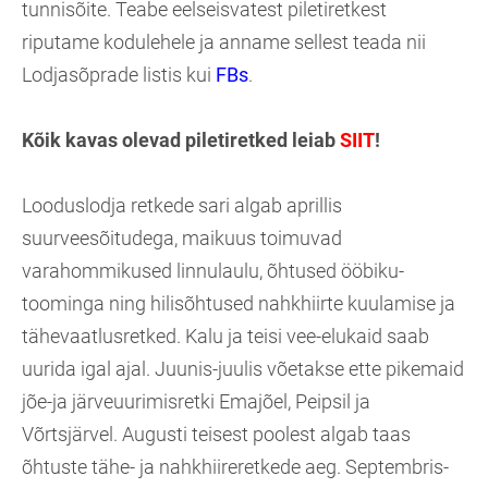
tunnisõite. Teabe eelseisvatest piletiretkest
riputame kodulehele ja anname sellest teada nii
Lodjasõprade listis kui
FBs
.
Kõik kavas olevad piletiretked leiab
SIIT
!
Looduslodja retkede sari algab aprillis
suurveesõitudega, maikuus toimuvad
varahommikused linnulaulu, õhtused ööbiku-
toominga ning hilisõhtused nahkhiirte kuulamise ja
tähevaatlusretked. Kalu ja teisi vee-elukaid saab
uurida igal ajal. Juunis-juulis võetakse ette pikemaid
jõe-ja järveuurimisretki Emajõel, Peipsil ja
Võrtsjärvel. Augusti teisest poolest algab taas
õhtuste tähe- ja nahkhiireretkede aeg. Septembris-