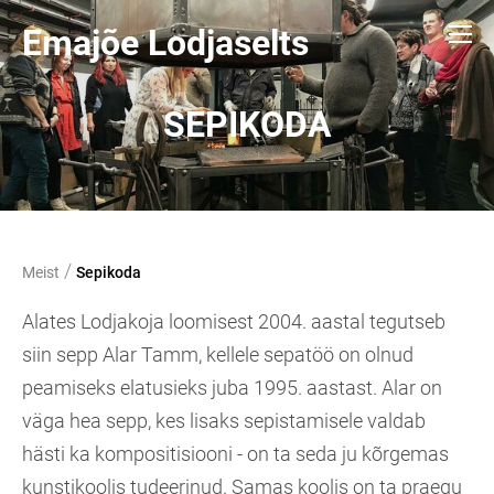
Emajõe Lodjaselts
SEPIKODA
/
Meist
Sepikoda
Alates Lodjakoja loomisest 2004. aastal tegutseb
siin sepp Alar Tamm, kellele sepatöö on olnud
peamiseks elatusieks juba 1995. aastast. Alar on
väga hea sepp, kes lisaks sepistamisele valdab
hästi ka kompositisiooni - on ta seda ju kõrgemas
kunstikoolis tudeerinud. Samas koolis on ta praegu