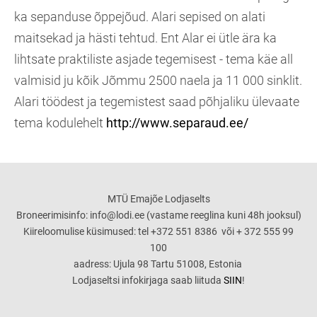
ka sepanduse õppejõud. Alari sepised on alati
maitsekad ja hästi tehtud. Ent Alar ei ütle ära ka
lihtsate praktiliste asjade tegemisest - tema käe all
valmisid ju kõik Jõmmu 2500 naela ja 11 000 sinklit.
Alari töödest ja tegemistest saad põhjaliku ülevaate
tema kodulehelt
http://www.separaud.ee/
MTÜ Emajõe Lodjaselts
Broneerimisinfo: info@lodi.ee (vastame reeglina kuni 48h jooksul)
Kiireloomulise küsimused: tel +372 551 8386 või + 372 555 99
100
aadress: Ujula 98 Tartu 51008, Estonia
Lodjaseltsi infokirjaga saab liituda
SIIN
!