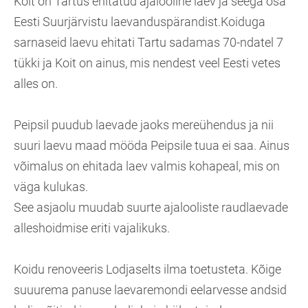
Koit on Tartus ehitatud ajalooline laev ja seega osa
Eesti Suurjärvistu laevanduspärandist.Koiduga
sarnaseid laevu ehitati Tartu sadamas 70-ndatel 7
tükki ja Koit on ainus, mis nendest veel Eesti vetes
alles on.
Peipsil puudub laevade jaoks mereühendus ja nii
suuri laevu maad mööda Peipsile tuua ei saa. Ainus
võimalus on ehitada laev valmis kohapeal, mis on
väga kulukas.
See asjaolu muudab suurte ajalooliste raudlaevade
alleshoidmise eriti vajalikuks.
Koidu renoveeris Lodjaselts ilma toetusteta. Kõige
suuurema panuse laevaremondi eelarvesse andsid