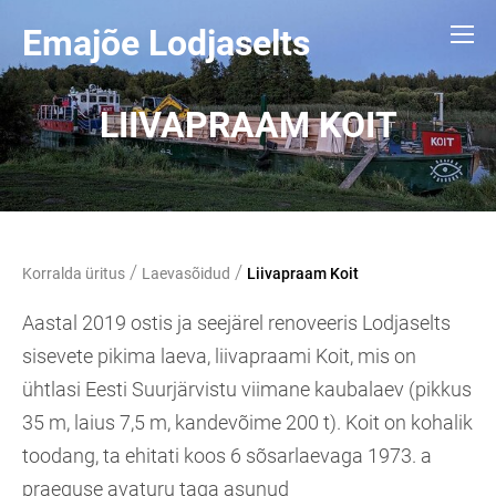
Emajõe Lodjaselts
LIIVAPRAAM KOIT
/
/
Korralda üritus
Laevasõidud
Liivapraam Koit
Aastal 2019 ostis ja seejärel renoveeris Lodjaselts
sisevete pikima laeva, liivapraami Koit, mis on
ühtlasi Eesti Suurjärvistu viimane kaubalaev (pikkus
35 m, laius 7,5 m, kandevõime 200 t). Koit on kohalik
toodang, ta ehitati koos 6 sõsarlaevaga 1973. a
praeguse avaturu taga asunud