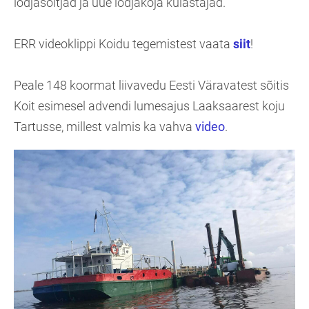
lodjasõitjad ja uue lodjakoja külastajad.
ERR videoklippi Koidu tegemistest vaata
siit
!
Peale 148 koormat liivavedu Eesti Väravatest sõitis
Koit esimesel advendi lumesajus Laaksaarest koju
Tartusse, millest valmis ka vahva
video
.