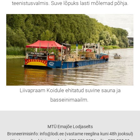
teenistusvalmis. Suve lõpuks lasti mõlemad põhja.
Liivapraam Koidule ehitatud suvine sauna ja
basseinimaailm.
MTÜ Emajõe Lodjaselts
Broneerimisinfo: info@lodi.ee (vastame reeglina kuni 48h jooksul)