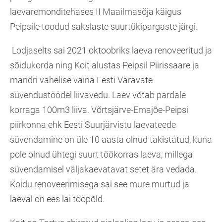
laevaremonditehases II Maailmasõja käigus
Peipsile toodud sakslaste suurtükipargaste järgi.
Lodjaselts sai 2021 oktoobriks laeva renoveeritud ja
sõidukorda ning Koit alustas Peipsil Piirissaare ja
mandri vahelise väina Eesti Väravate
süvendustöödel liivavedu. Laev võtab pardale
korraga 100m3 liiva. Võrtsjärve-Emajõe-Peipsi
piirkonna ehk Eesti Suurjärvistu laevateede
süvendamine on üle 10 aasta olnud takistatud, kuna
pole olnud ühtegi suurt töökorras laeva, millega
süvendamisel väljakaevatavat setet ära vedada.
Koidu renoveerimisega sai see mure murtud ja
laeval on ees lai tööpõld.